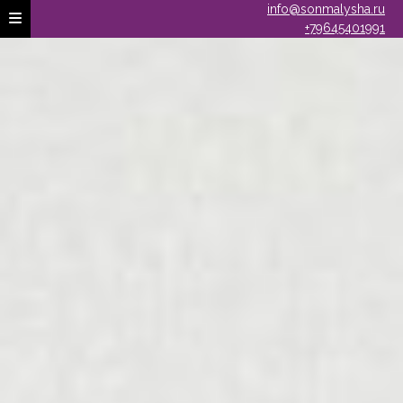
info@sonmalysha.ru
+79645401991