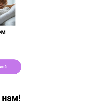
ом
блей
 нам!