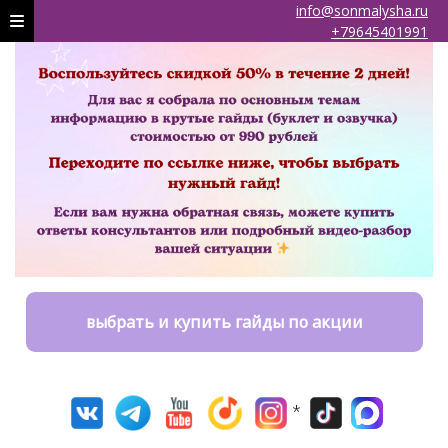
info@sonmalysha.ru
+79645401991
выбрать и купить гайды по акции
*