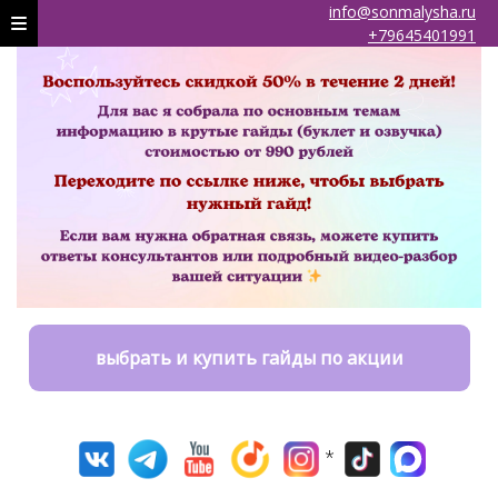
info@sonmalysha.ru
+79645401991
выбрать и купить гайды по акции
*