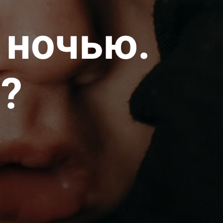
 ночью.
ь?