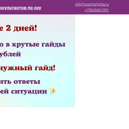
info@sonmalysha.ru
нсультантов по сну
+79645401991