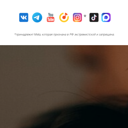
*
*принадлежит Meta, которая признана в РФ экстремистской и запрещена.