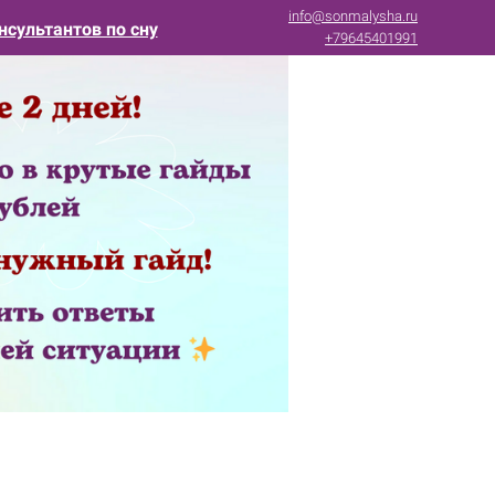
info@sonmalysha.ru
нсультантов по сну
+79645401991