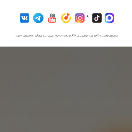
*
*принадлежит Meta, которая признана в РФ экстремистской и запрещена.