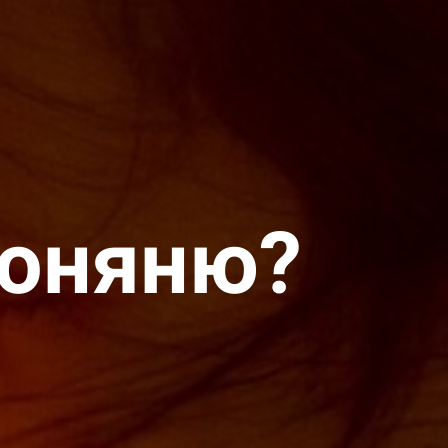
еоняню?