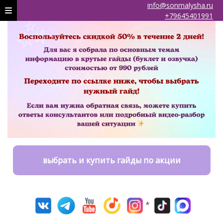
info@sonmalysha.ru
+79645401991
выбрать и купить гайды по акции
*