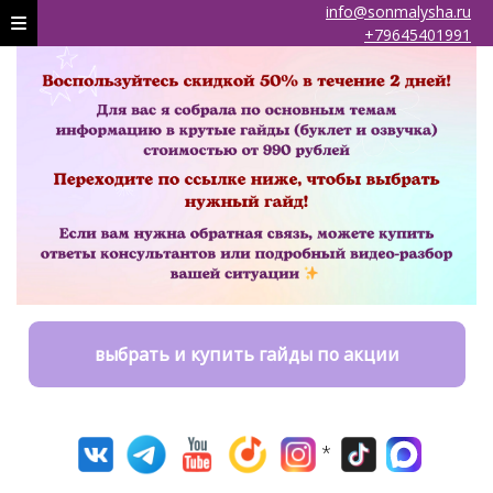
info@sonmalysha.ru
+79645401991
выбрать и купить гайды по акции
*