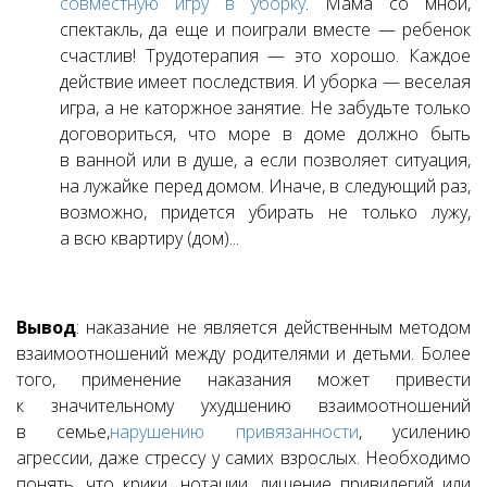
совместную игру в уборку
. Мама со мной,
спектакль, да еще и поиграли вместе — ребенок
счастлив! Трудотерапия — это хорошо. Каждое
действие имеет последствия. И уборка — веселая
игра, а не каторжное занятие. Не забудьте только
договориться, что море в доме должно быть
в ванной или в душе, а если позволяет ситуация,
на лужайке перед домом. Иначе, в следующий раз,
возможно, придется убирать не только лужу,
а всю квартиру (дом)...
Вывод
: наказание не является действенным методом
взаимоотношений между родителями и детьми. Более
того, применение наказания может привести
к значительному ухудшению взаимоотношений
в семье,
нарушению привязанности
, усилению
агрессии, даже стрессу у самих взрослых. Необходимо
понять, что крики, нотации, лишение привилегий или