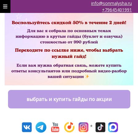
info@sonmalysha.ru
+79645401991
выбрать и купить гайды по акции
*