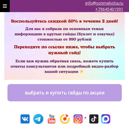
info@sonmalysha.ru
+79645401991
выбрать и купить гайды по акции
*