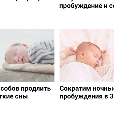
пробуждение и с
особов продлить
Сократим ночны
ткие сны
пробуждения в 3