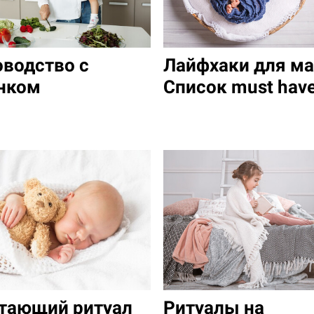
водство с
Лайфхаки для м
нком
Список must hav
тающий ритуал
Ритуалы на