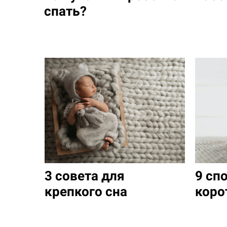
спать?
3 совета для
9 сп
крепкого сна
коро