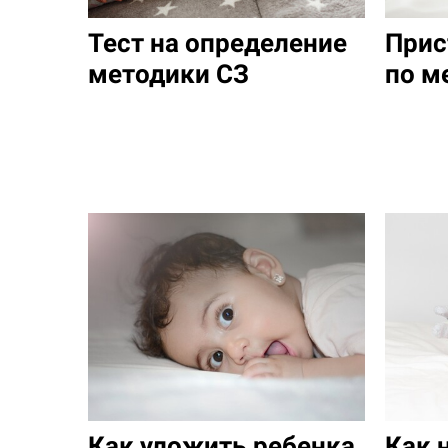
Тест на определение
Прис
методики СЗ
по м
Как уложить ребенка
Как 