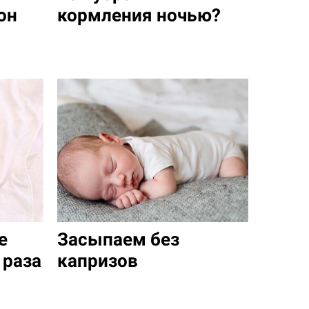
он
кормления ночью?
е
Засыпаем без
 раза
капризов