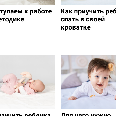
тупаем к работе
Как приучить ре
етодике
спать в своей
кроватке
научить ребенка
Для чего нужно