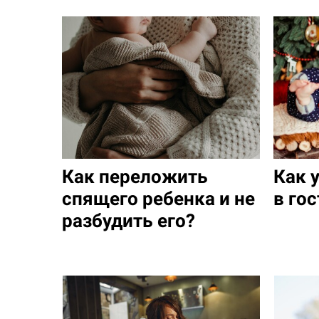
Как переложить
Как 
спящего ребенка и не
в го
разбудить его?