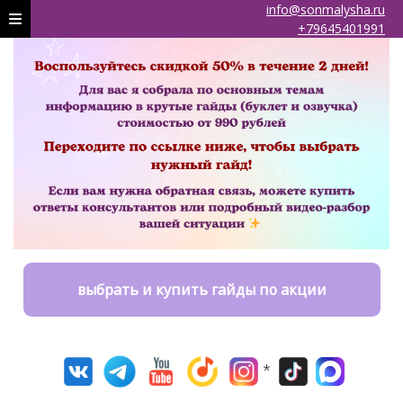
info@sonmalysha.ru
+79645401991
выбрать и купить гайды по акции
*