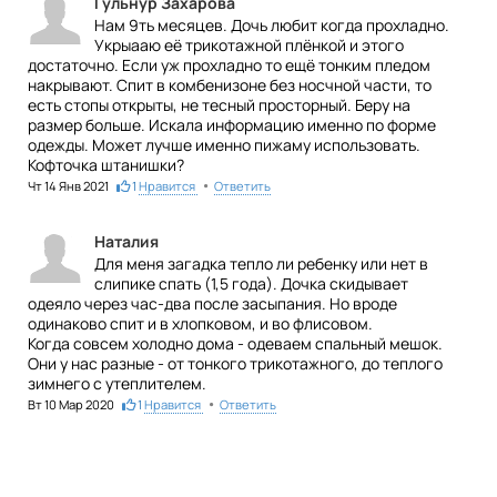
Гульнур Захарова
Нам 9ть месяцев. Дочь любит когда прохладно.
Укрыааю её трикотажной плёнкой и этого
достаточно. Если уж прохладно то ещё тонким пледом
накрывают. Спит в комбенизоне без носчной части, то
есть стопы открыты, не тесный просторный. Беру на
размер больше. Искала информацию именно по форме
одежды. Может лучше именно пижаму использовать.
Кофточка штанишки?
•
Чт 14 Янв 2021
1
Нравится
Ответить
Наталия
Для меня загадка тепло ли ребенку или нет в
слипике спать (1,5 года). Дочка скидывает
одеяло через час-два после засыпания. Но вроде
одинаково спит и в хлопковом, и во флисовом.
Когда совсем холодно дома - одеваем спальный мешок.
Они у нас разные - от тонкого трикотажного, до теплого
зимнего с утеплителем.
•
Вт 10 Мар 2020
1
Нравится
Ответить