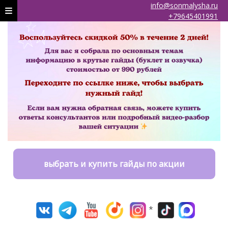
info@sonmalysha.ru
+79645401991
выбрать и купить гайды по акции
*