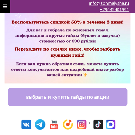
info@sonmalysha.ru
+79645401991
выбрать и купить гайды по акции
*