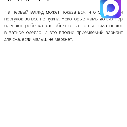
На первый взгляд может показаться, что одежда для
прогулок во все не нужна. Некоторые мамы до сих пор
одевают ребенка как обычно на сон и заматывают
в ватное одеяло. И это вполне приемлемый вариант
для сна, если малыш не мерзнет.
Также можно использовать комбинезоны.
В зависимости от времени года, они могут быть
выполнены из более плотной ткани, это, как правило,
весеннее-осенний вариант или же зимние с подкладкой
на флисе.
Как одевать малыша на сон
Одевать на сон малыша стоит исходя из того какая
температура воздуха на данный момент в спальне
. Если
она выше рекомендованной 21 С малышу будет