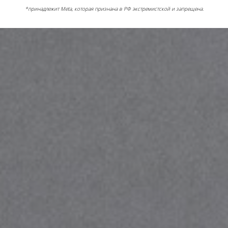
*принадлежит Meta, которая признана в РФ экстремистской и запрещена.