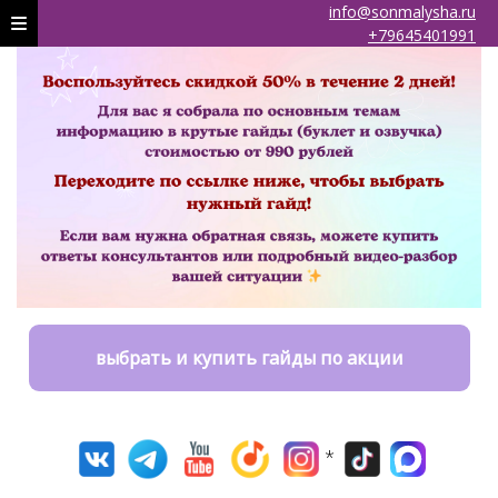
info@sonmalysha.ru
+79645401991
выбрать и купить гайды по акции
*