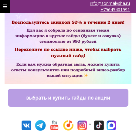
info@sonmalysha.ru
+79645401991
выбрать и купить гайды по акции
*