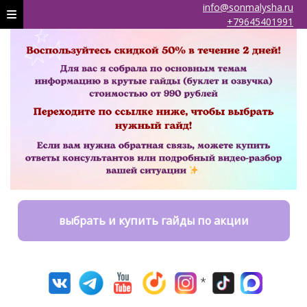
info@sonmalysha.ru
+79645401991
выбрать и купить гайды по акции
*