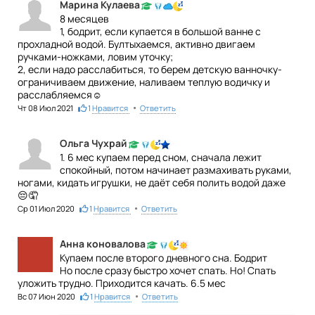
Марина Кулаева
8 месяцев
1, бодрит, если купается в большой ванне с
прохладной водой. Бултыхаемся, активно двигаем
ручками-ножками, ловим уточку;
2, если надо расслабиться, то берем детскую ванночку-
ограничиваем движение, наливаем теплую водичку и
расслабляемся☺
•
Чт 08 Июл 2021
1
Нравится
Ответить
Ольга Чухрай
1. 6 мес купаем перед сном, сначала лежит
спокойный, потом начинает размахивать руками,
ногами, кидать игрушки, не даёт себя полить водой даже
😔🤦‍️️️‍️️
•
Ср 01 Июл 2020
1
Нравится
Ответить
Анна коновалова
Купаем после второго дневного сна. Бодрит
Но после сразу быстро хочет спать. Но! Спать
уложить трудно. Приходится качать. 6.5 мес
•
Вс 07 Июн 2020
1
Нравится
Ответить