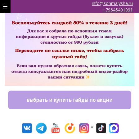
info@sonmalysha.ru
+79645401991
выбрать и купить гайды по акции
*