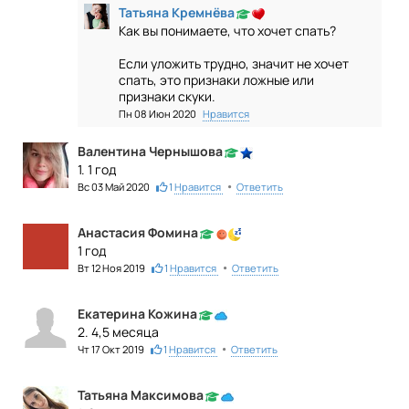
Татьяна Кремнёва
Как вы понимаете, что хочет спать?
Если уложить трудно, значит не хочет
спать, это признаки ложные или
признаки скуки.
Пн 08 Июн 2020
Нравится
Валентина Чернышова
1. 1 год
•
Вс 03 Май 2020
1
Нравится
Ответить
Анастасия Фомина
1 год
•
Вт 12 Ноя 2019
1
Нравится
Ответить
Екатерина Кожина
2. 4,5 месяца
•
Чт 17 Окт 2019
1
Нравится
Ответить
Татьяна Максимова