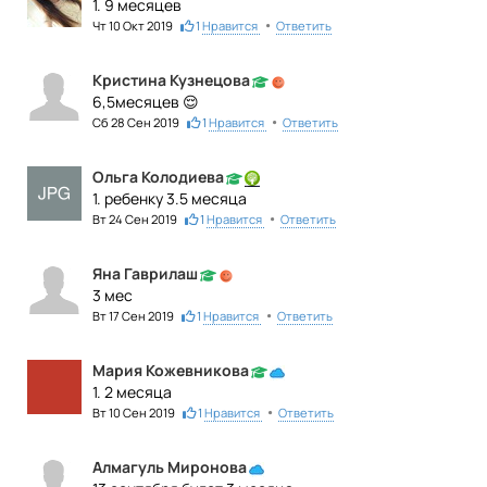
1. 9 месяцев
•
Чт 10 Окт 2019
1
Нравится
Ответить
Кристина Кузнецова
6,5месяцев 😌
•
Сб 28 Сен 2019
1
Нравится
Ответить
Ольга Колодиева
1. ребенку 3.5 месяца
•
Вт 24 Сен 2019
1
Нравится
Ответить
Яна Гаврилаш
3 мес
•
Вт 17 Сен 2019
1
Нравится
Ответить
Мария Кожевникова
1. 2 месяца
•
Вт 10 Сен 2019
1
Нравится
Ответить
Алмагуль Миронова