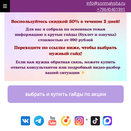
info@sonmalysha.ru
+79645401991
выбрать и купить гайды по акции
*