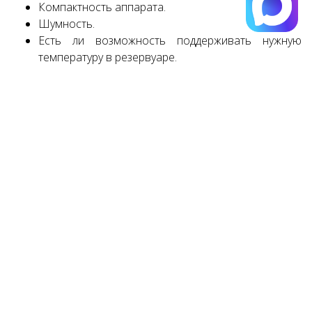
Компактность аппарата.
Шумность.
Есть ли возможность поддерживать нужную
температуру в резервуаре.
Малыш плохо спит? Узнать
самое быстрое решение
проблемы
Обратите внимание, что мамочки, которые уже
воспользовались данной машиной, отмечают
неточности в количестве смеси, которое отмеряет
аппарат. Поэтому, начиная использование,
понаблюдайте, и если это действительно так, уточните
как исправить ситуацию, исходя из инструкции.