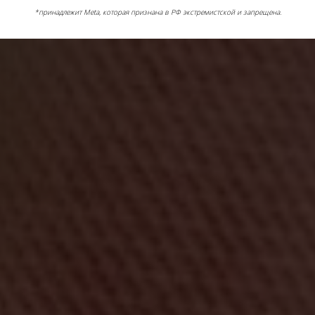
*принадлежит Meta, которая признана в РФ экстремистской и запрещена.