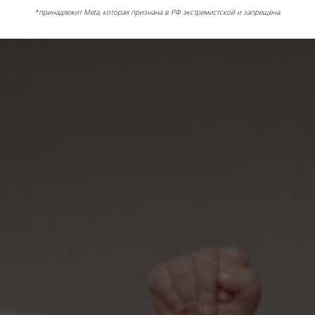
*принадлежит Meta, которая признана в РФ экстремистской и запрещена.