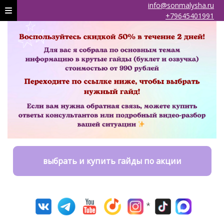
info@sonmalysha.ru
+79645401991
выбрать и купить гайды по акции
*