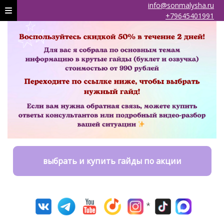
info@sonmalysha.ru
+79645401991
выбрать и купить гайды по акции
*