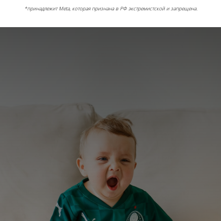
*принадлежит Meta, которая признана в РФ экстремистской и запрещена.