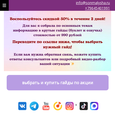
info@sonmalysha.ru
+79645401991
выбрать и купить гайды по акции
*