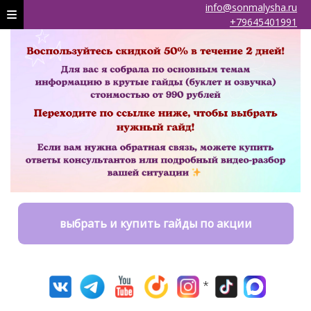
info@sonmalysha.ru
+79645401991
выбрать и купить гайды по акции
*