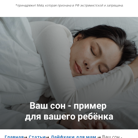
*принадлежит Meta, которая признана в РФ экстремистской и запрещена.
Ваш сон - пример
для вашего ребёнка
Главная
➞
Статьи
➞
Лайфхаки для мам
➞ Ваш сон -