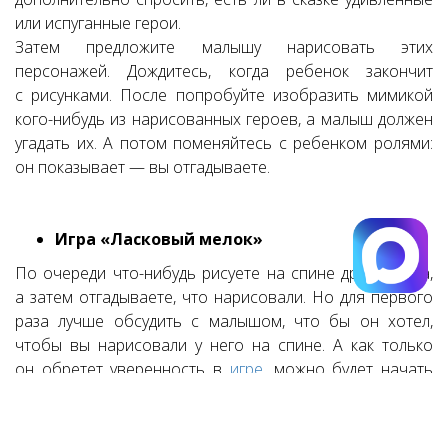
или испуганные герои.
Затем предложите малышу нарисовать этих
персонажей. Дождитесь, когда ребенок закончит
с рисунками. После попробуйте изобразить мимикой
кого-нибудь из нарисованных героев, а малыш должен
угадать их. А потом поменяйтесь с ребенком ролями:
он показывает — вы отгадываете.
Игра «Ласковый мелок»
По очереди что-нибудь рисуете на спине друг у друга,
а затем отгадываете, что нарисовали. Но для первого
раза лучше обсудить с малышом, что бы он хотел,
чтобы вы нарисовали у него на спине. А как только
он обретет уверенность в
игре
, можно будет начать
отгадывать.
Легкими, мягкими прикосновениями рисуете
специальным мелком, например, звезду на спине или