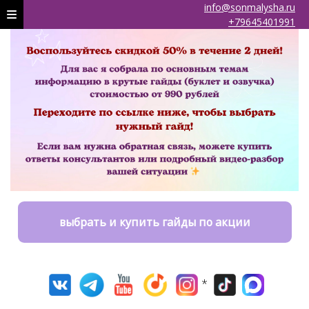
info@sonmalysha.ru
+79645401991
выбрать и купить гайды по акции
*