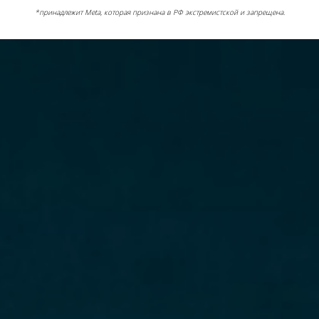
*принадлежит Meta, которая признана в РФ экстремистской и запрещена.