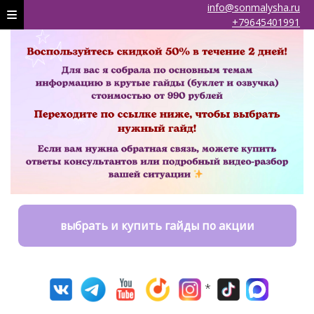
info@sonmalysha.ru
+79645401991
выбрать и купить гайды по акции
*