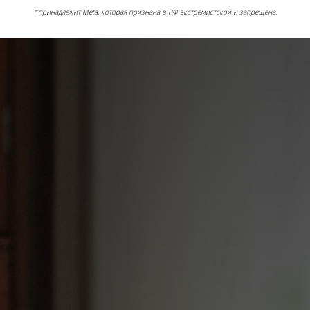
*принадлежит Meta, которая признана в РФ экстремистской и запрещена.