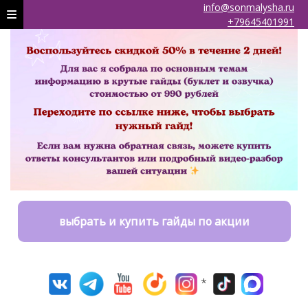
info@sonmalysha.ru
+79645401991
выбрать и купить гайды по акции
*