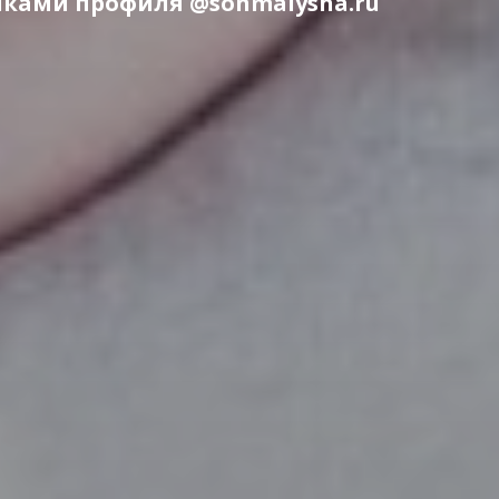
ками профиля @sonmalysha.ru