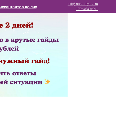
info@sonmalysha.ru
нсультантов по сну
+79645401991