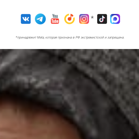
*
*принадлежит Meta, которая признана в РФ экстремистской и запрещена.