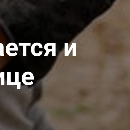
ется и
ице