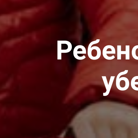
Ребен
уб