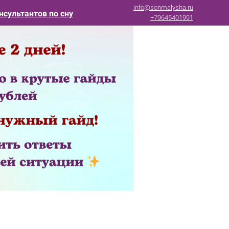
info@sonmalysha.ru
нсультантов по сну
+79645401991