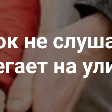
ок не слуша
егает на ул