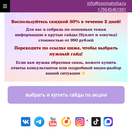
info@sonmalysha.ru
+79645401991
выбрать и купить гайды по акции
*