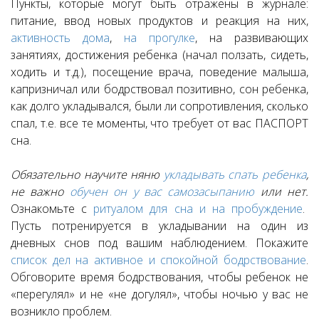
Пункты, которые могут быть отражены в журнале:
питание, ввод новых продуктов и реакция на них,
активность дома
,
на прогулке
, на развивающих
занятиях, достижения ребенка (начал ползать, сидеть,
ходить и т.д.), посещение врача, поведение малыша,
капризничал или бодрствовал позитивно, сон ребенка,
как долго укладывался, были ли сопротивления, сколько
спал, т.е. все те моменты, что требует от вас ПАСПОРТ
сна.
Обязательно научите няню
укладывать спать ребенка
,
не важно
обучен он у вас самозасыпанию
или нет.
Ознакомьте с
ритуалом для сна и на пробуждение
.
Пусть потренируется в укладывании на один из
дневных снов под вашим наблюдением. Покажите
список дел на активное и спокойной бодрствование
.
Обговорите время бодрствования, чтобы ребенок не
«перегулял» и не «не догулял», чтобы ночью у вас не
возникло проблем.