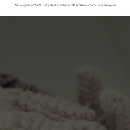
*принадлежит Meta, которая признана в РФ экстремистской и запрещена.