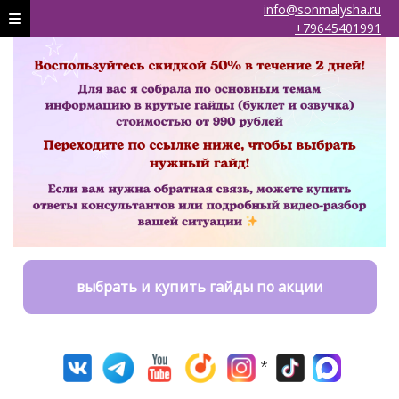
info@sonmalysha.ru
+79645401991
выбрать и купить гайды по акции
*