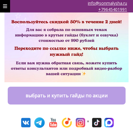
info@sonmalysha.ru
+79645401991
выбрать и купить гайды по акции
*