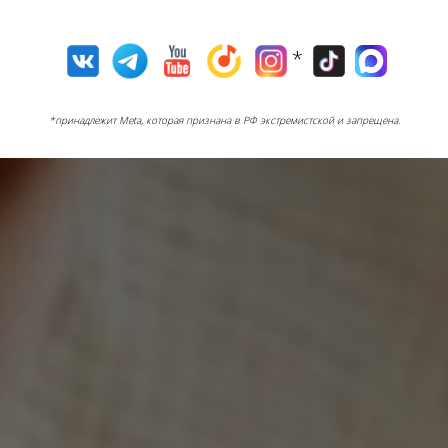
*
*принадлежит Meta, которая признана в РФ экстремистской и запрещена.