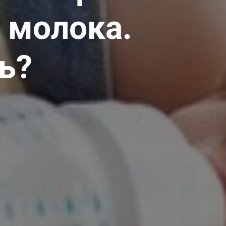
 молока.
ь?