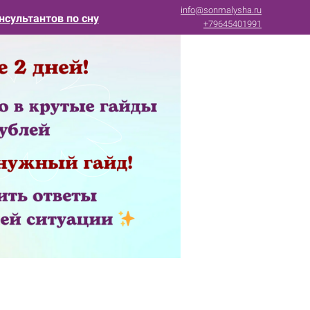
info@sonmalysha.ru
нсультантов по сну
+79645401991