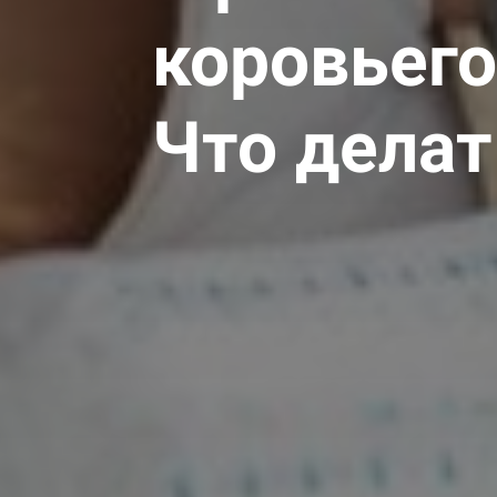
коровьего
Что делат