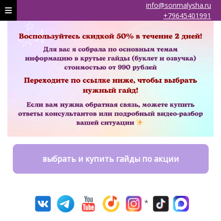
info@sonmalysha.ru
+79645401991
выбрать и купить гайды по акции
*