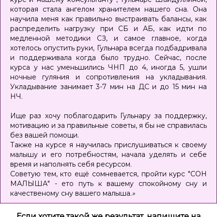
которая стала ангелом хранителем нашего сна. Она
научила меня как правильно выстраивать балансы, как
распределить нагрузку при СБ и АБ, как идти по
медленной методики СЗ, и самое главное, когда
хотелось опустить руки, Гульнара всегда подбадривала
и поддерживала когда было трудно. Сейчас, после
курса у нас уменьшились ЧНП до 4, иногда 5, ушли
ночные гуляния и сопротивления на укладывания.
Укладывание занимает 3-7 мин на ДС и до 15 мин на
НЧ.
Ище раз хочу поблагодарить Гульнару за поддержку,
мотивацию и за правильные советы, я бы не справилась
без вашей помощи.
Также на курсе я научилась прислушиваться к своему
малышу и его потребностям, начала уделять и себе
время и наполнять себя ресурсом.
Советую тем, кто ещё сомневается, пройти курс "СОН
МАЛЫША" - ето путь к вашему спокойному сну и
качественому сну вашего малыша.
»
Если хотите такой же результат, напишите на