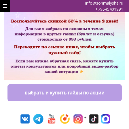
info@sonmalysha.ru
+79645401991
выбрать и купить гайды по акции
*