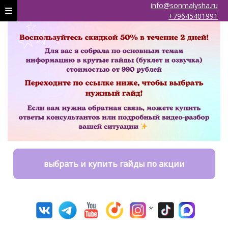
info@sonmalysha.ru
+79645401991
выбрать и купить гайды по акции
*