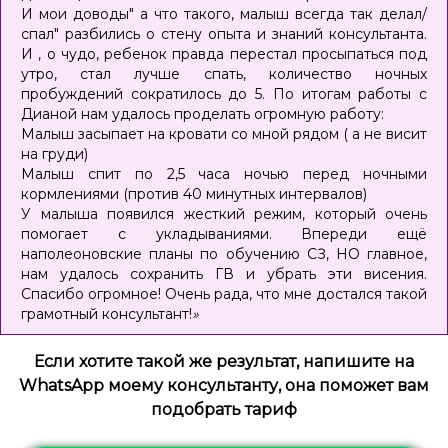
И мои доводы" а что такого, малыш всегда так делал/
спал" разбились о стену опыта и знаний консультанта.
И , о чудо, ребенок правда перестал просыпаться под
утро, стал лучше спать, количество ночных
пробуждений сократилось до 5. По итогам работы с
Дианой нам удалось проделать огромную работу:
Малыш засыпает на кровати со мной рядом ( а не висит
на груди)
Малыш спит по 2,5 часа ночью перед ночными
кормлениями (против 40 минутных интервалов)
У малыша появился жесткий режим, который очень
помогает с укладываниями. Впереди ещё
наполеоновские планы по обучению СЗ, НО главное,
нам удалось сохранить ГВ и убрать эти висения.
Спасибо огромное! Очень рада, что мне достался такой
грамотный консультант!
»
Если хотите такой же результат, напишите на
WhatsApp моему консультанту, она поможет вам
подобрать тариф