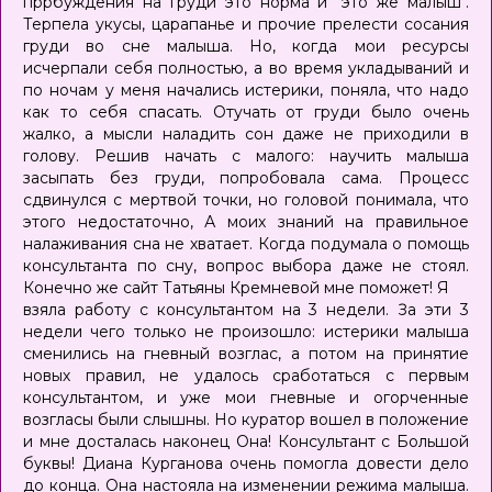
пррбуждения на груди это норма и "это же малыш".
Терпела укусы, царапанье и прочие прелести сосания
груди во сне малыша. Но, когда мои ресурсы
исчерпали себя полностью, а во время укладываний и
по ночам у меня начались истерики, поняла, что надо
как то себя спасать. Отучать от груди было очень
жалко, а мысли наладить сон даже не приходили в
голову. Решив начать с малого: научить малыша
засыпать без груди, попробовала сама. Процесс
сдвинулся с мертвой точки, но головой понимала, что
этого недостаточно, А моих знаний на правильное
налаживания сна не хватает. Когда подумала о помощь
консультанта по сну, вопрос выбора даже не стоял.
Конечно же сайт Татьяны Кремневой мне поможет! Я
взяла работу с консультантом на 3 недели. За эти 3
недели чего только не произошло: истерики малыша
сменились на гневный возглас, а потом на принятие
новых правил, не удалось сработаться с первым
консультантом, и уже мои гневные и огорченные
возгласы были слышны. Но куратор вошел в положение
и мне досталась наконец Она! Консультант с Большой
буквы! Диана Курганова очень помогла довести дело
до конца. Она настояла на изменении режима малыша.