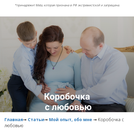
*принадлежит Meta, которая признана в РФ экстремистской и запрещена.
Коробочка
с любовью
Главная
➞
Статьи
➞
Мой опыт, обо мне
➞ Коробочка с
любовью