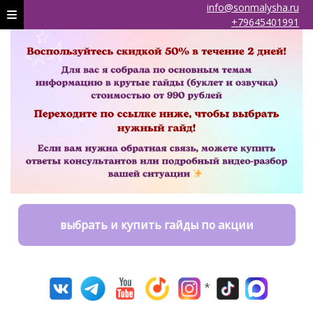
info@sonmalysha.ru
+79645401991
выбрать и купить гайды по акции
*