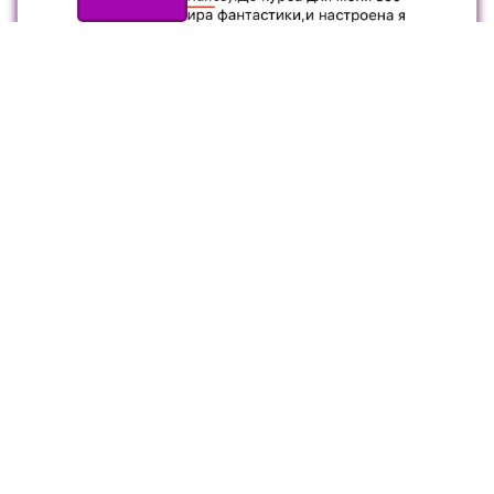
Если хотите такой же результат, напишите на
WhatsApp моему консультанту, она поможет вам
подобрать тариф
Связаться с менеджером в
WhatsApp