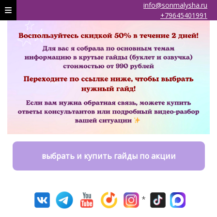
info@sonmalysha.ru
+79645401991
выбрать и купить гайды по акции
*