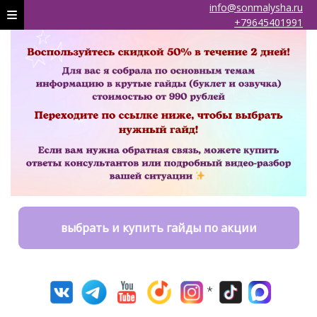
info@sonmalysha.ru
+79645401991
выбрать и купить гайды по акции
*