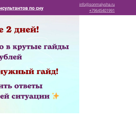
info@sonmalysha.ru
нсультантов по сну
+79645401991