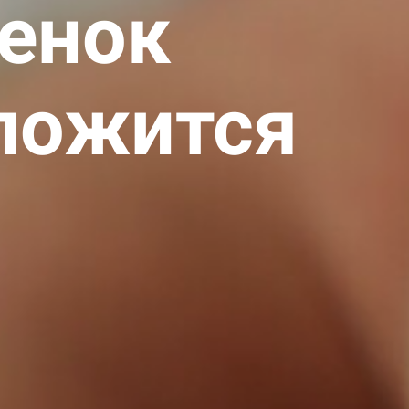
енок
ложится