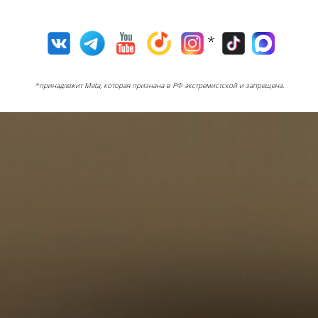
*
*принадлежит Meta, которая признана в РФ экстремистской и запрещена.