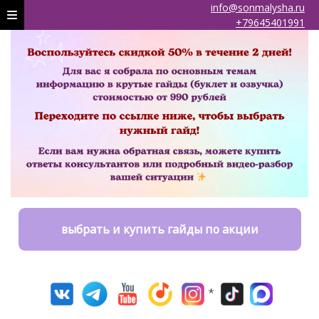
info@sonmalysha.ru
+79645401991
выбрать и купить гайды по акции
*