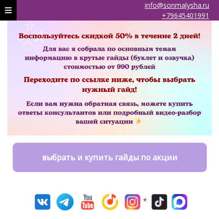
info@sonmalysha.ru
+79645401991
выбрать и купить гайды по акции
*