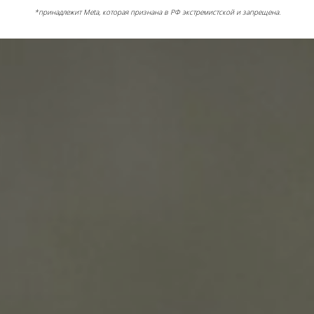
*принадлежит Meta, которая признана в РФ экстремистской и запрещена.