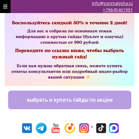
info@sonmalysha.ru
+79645401991
выбрать и купить гайды по акции
*