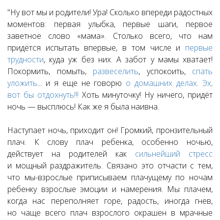
"
Ну вот мы и родители! Ура!
Сколько впереди радостных
моментов: первая улыбка, первые шаги, первое
заветное слово «мама».
Столько всего, что нам
придётся испытать впервые
, в том числе и
первые
трудности
, куда уж без них.
А забот у мамы хватает!
Покормить
, помыть,
развеселить
, успокоить,
спать
уложить
... и я еще не говорю
о домашних делах
.
Эх,
вот бы отдохнуть!!!
Хоть минуточку!
Ну ничего, придёт
ночь — высплюсь! Как же я была наивна.
Наступает ночь, приходит он! Громкий, пронзительный
плач.
К слову плач ребенка, особенно ночью,
действует на родителей как
сильнейший стресс
и мощный раздражитель. Связано это отчасти с тем,
что
мы-взрослые приписываем плачущему по ночам
ребенку взрослые эмоции и намерения
. Мы плачем,
когда нас переполняет горе, радость, иногда гнев,
но чаще всего плач взрослого окрашен в мрачные