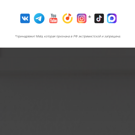
*
*принадлежит Meta, которая признана в РФ экстремистской и запрещена.