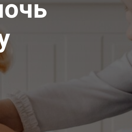
мочь
у