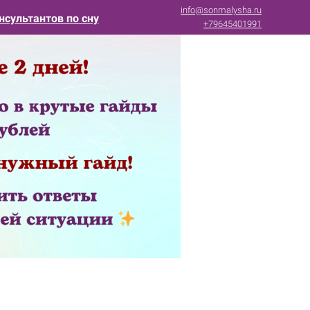
info@sonmalysha.ru
нсультантов по сну
+79645401991