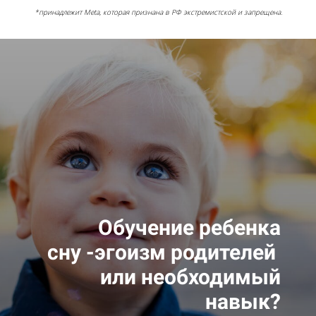
*принадлежит Meta, которая признана в РФ экстремистской и запрещена.
Обучение
ребенка
сну
-
эгоизм
родителей
или необходимый
навык?