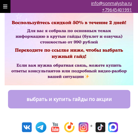
info@sonmalysha.ru
+79645401991
выбрать и купить гайды по акции
*