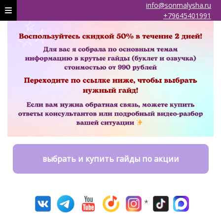
info@sonmalysha.ru
+79645401991
выбрать и купить гайды по акции
*