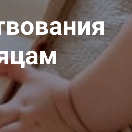
твования
сяцам