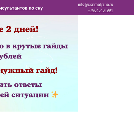
info@sonmalysha.ru
нсультантов по сну
+79645401991