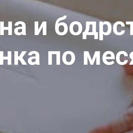
на и бодрс
нка по ме