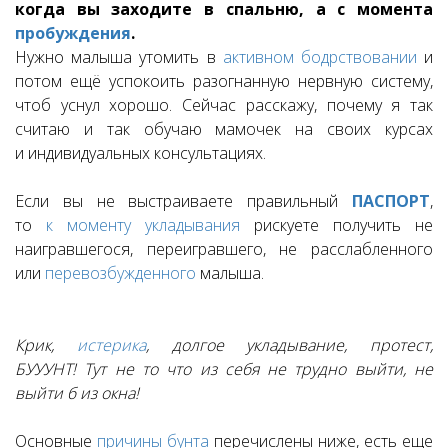
когда вы заходите в спальню, а с момента
пробуждения
.
Нужно малыша утомить в
активном бодрствовании
и
потом ещё успокоить разогнанную нервную систему,
чтоб уснул хорошо. Сейчас расскажу, почему я так
считаю и так обучаю мамочек на своих курсах
и индивидуальных консультациях.
Если вы не выстраиваете правильный
ПАСПОРТ
,
то
к моменту укладывания
рискуете получить не
наигравшегося, переигравшего, не расслабленного
или
перевозбужденного
малыша.
Крик,
истерика
, долгое укладывание, протест,
БУУУНТ! Тут не то что из себя не трудно выйти, не
выйти б из окна!
Основные
причины бунта
перечислены ниже, есть еще