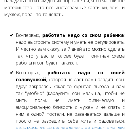
наладить сон и вам до сих пор кажется, что счастливое
материнство - это все инстаграмные картинки, ложь и
мухлёж, пора что-то делать.
Во-первых,
работать надо со сном ребенка
:
надо выстроить систему и уметь ее регулировать.
И честно вам скажу, за 7 дней это можно сделать
так, что у вас в голове будет понятная схема
работы и сон будет налажен.
Во-вторых,
работать надо со своей
головушкой
, которая не дает вам наладить сон:
вдруг закралась какая-то скрытая выгода и вам
так "удобно" (караулить сон малыша, чтобы не
мыть полы, не иметь физическую и
эмоциональную близость с мужем и не спать с
ним в одной постели, не развиваться дальше и
просто не разрешить себе жить и радоваться,
ведь мама же не наслаждалась материнством, для