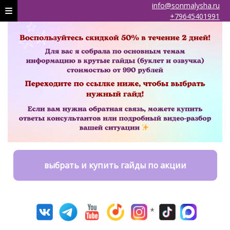
info@sonmalysha.ru
+79645401991
выбрать и купить гайды по акции
*